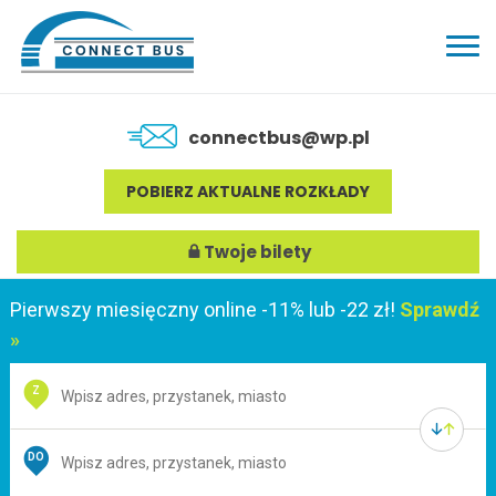
connectbus@wp.pl
POBIERZ AKTUALNE ROZKŁADY
Twoje bilety
Pierwszy miesięczny online -11% lub -22 zł!
Sprawdź
»
Z
DO