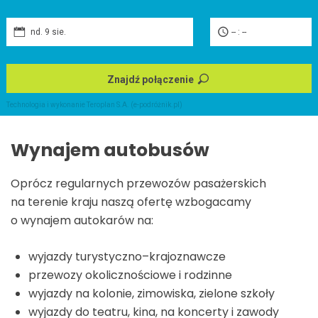
nd. 9 sie.
-- : --
Znajdź połączenie
Technologia i wykonanie
Teroplan S.A. (e-podróżnik.pl)
Wynajem autobusów
Oprócz regularnych przewozów pasażerskich
na terenie kraju naszą ofertę wzbogacamy
o wynajem autokarów na:
wyjazdy turystyczno–krajoznawcze
przewozy okolicznościowe i rodzinne
wyjazdy na kolonie, zimowiska, zielone szkoły
wyjazdy do teatru, kina, na koncerty i zawody